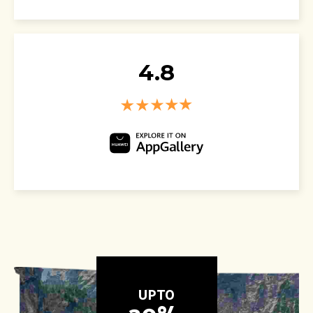
4.8
UPTO
30% 